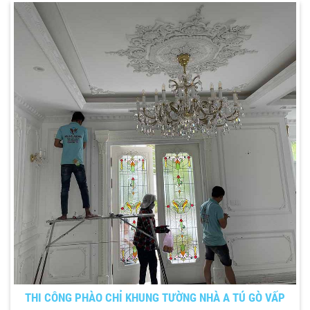
THI CÔNG PHÀO CHỈ KHUNG TƯỜNG NHÀ A TÚ GÒ VẤP