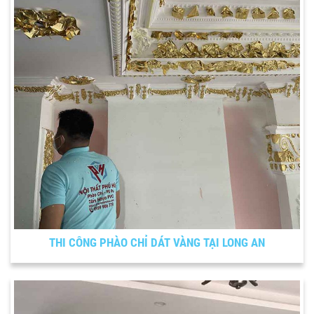
THI CÔNG PHÀO CHỈ DÁT VÀNG TẠI LONG AN