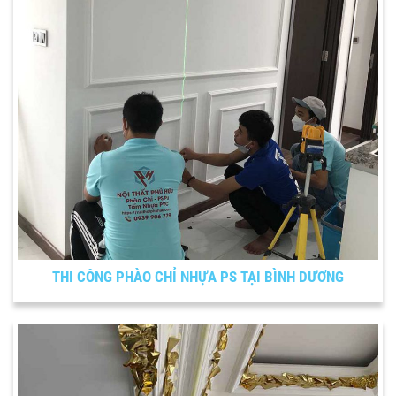
THI CÔNG PHÀO CHỈ NHỰA PS TẠI BÌNH DƯƠNG