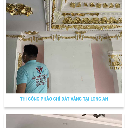
THI CÔNG PHÀO CHỈ DÁT VÀNG TẠI LONG AN