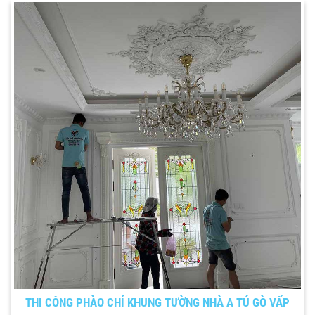
THI CÔNG PHÀO CHỈ KHUNG TƯỜNG NHÀ A TÚ GÒ VẤP