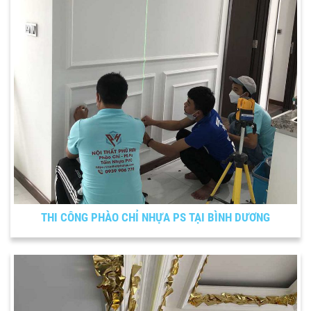
THI CÔNG PHÀO CHỈ NHỰA PS TẠI BÌNH DƯƠNG