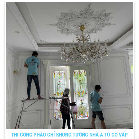
THI CÔNG PHÀO CHỈ KHUNG TƯỜNG NHÀ A TÚ GÒ VẤP