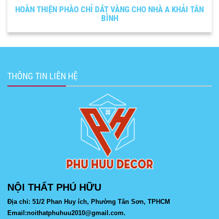
HOÀN THIỆN PHÀO CHỈ DÁT VÀNG CHO NHÀ A KHẢI TÂN
BÌNH
THÔNG TIN LIÊN HỆ
NỘI THẤT PHÚ HỮU
Địa chỉ: 51/2 Phan Huy ích, Phường Tân Sơn, TPHCM
Email:noithatphuhuu2010@gmail.com.