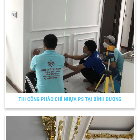
THI CÔNG PHÀO CHỈ NHỰA PS TẠI BÌNH DƯƠNG